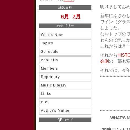
明けましてお
練習日程
新年にふさわ
6月
7月
・
ワイン（グラ
カテゴリー
しました。
なおトップの
What's New
せんので悪し
Topics
これからは月
Schedule
それから
HIST
About Us
会則
の一部も
Members
それでは、今
Repertory
Music Library
Links
BBS
Author's Mutter
WHAT'S 
QRコード