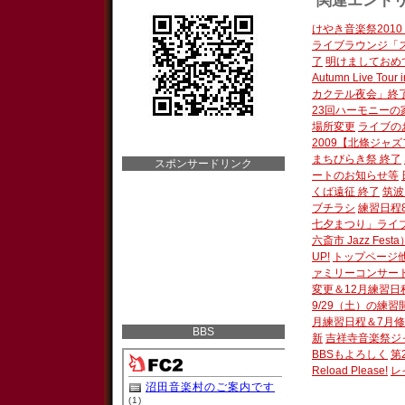
関連エント
けやき音楽祭2010 Ja
ライブラウンジ「
了
明けましておめ
Autumn Live Tour
カクテル夜会」終
23回ハーモニーの
場所変更
ライブの
2009【北條ジャズフ
まちびらき祭 終了
スポンサードリンク
ートのお知らせ等
くば遠征 終了
筑波
ブチラシ
練習日程
七夕まつり」ライ
六斎市 Jazz Festa
UP!
トップページ
ァミリーコンサー
変更＆12月練習日
9/29（土）の練
月練習日程＆7月
BBS
新
吉祥寺音楽祭ジ
BBSもよろしく
第
Reload Please!
レ