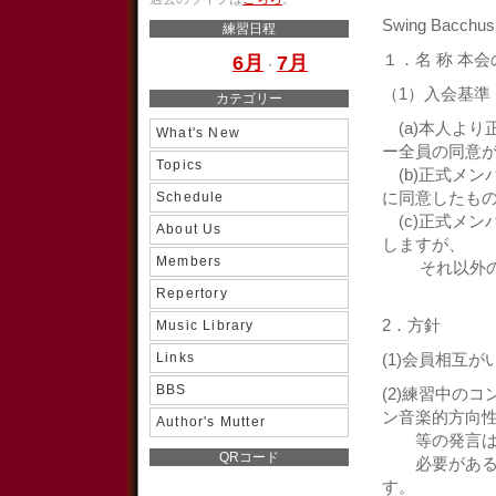
Swing Bacchu
練習日程
１．名 称 本会の
6月
7月
・
（1）入会基準
カテゴリー
(a)本人より
What's New
ー全員の同意
Topics
(b)正式メン
Schedule
に同意したも
(c)正式メンバ
About Us
しますが、
Members
それ以外の本
Repertory
2．方針
Music Library
Links
(1)会員相互
BBS
(2)練習中の
ン音楽的方向
Author's Mutter
等の発言は原
QRコード
必要がある場
す。