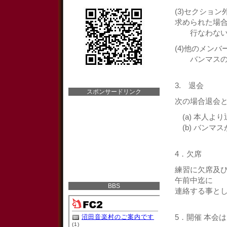
(3)セクショ
求められた場
行なわない
(4)他のメン
バンマスの責
3. 退会
スポンサードリンク
次の場合退会
(a) 本人よ
(b) バンマ
4．欠席
練習に欠席及
午前中迄に
BBS
連絡する事と
5．開催 本会