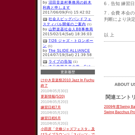
6．告知 練習
7．会費 本会
判断により決
以 上
更新履歴
けやき音楽祭2010 Jazz In Fuchu
ABOUT U
終了
2010年05月30日
更新情報(5/20)
関連エント
2010年05月20日
2009年度Swing 
練習日程7月
Swing Bacchus Pro
2010年05月20日
練習日程6月
2010年05月20日
小田原「北條ジャズフェスタ」及
びライブラウンジ「スパッツ」で