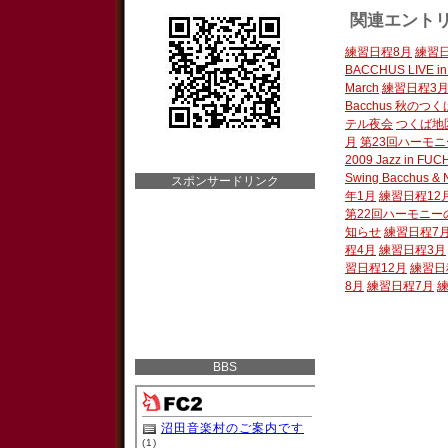
関連エント
練習日程8月
練習
BACCHUS LIVE i
March
練習日程3
Bacchus 秋の
テル夜会
つくば地
月
第23回ハーモ
2009 Jazz in FUC
Swing Bacchus & N
スポンサードリンク
年1月
練習日程12
第22回ハーモニ
知らせ
練習日程7
程4月
練習日程3月
習日程12月
練習日
8月
練習日程7月
BBS