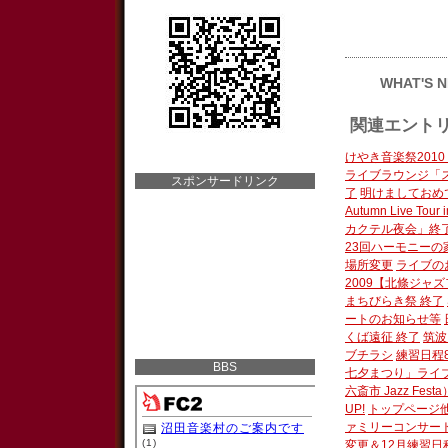
WHAT'S 
関連エント
けやき音楽祭2010 Ja
ライブラウンジ「
スポンサードリンク
了
明けましておめ
Autumn Live Tour
カクテル夜会」終
23回ハーモニーの
場所変更
ライブの
2009【北條ジャズフ
まちびらき祭 終了
ートのお知らせ等
くば遠征 終了
筑波
ブチラシ
練習日程
BBS
七夕まつり」ライ
六斎市 Jazz Festa
UP!
トップページ
ァミリーコンサー
変更＆12月練習日