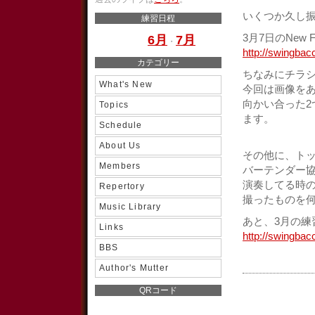
いくつか久し
練習日程
3月7日のNew
6月
7月
・
http://swingbac
カテゴリー
ちなみにチラ
What's New
今回は画像を
向かい合った
Topics
ます。
Schedule
About Us
その他に、トッ
Members
バーテンダー協
演奏してる時
Repertory
撮ったものを何
Music Library
あと、3月の練
Links
http://swingbac
BBS
Author's Mutter
QRコード