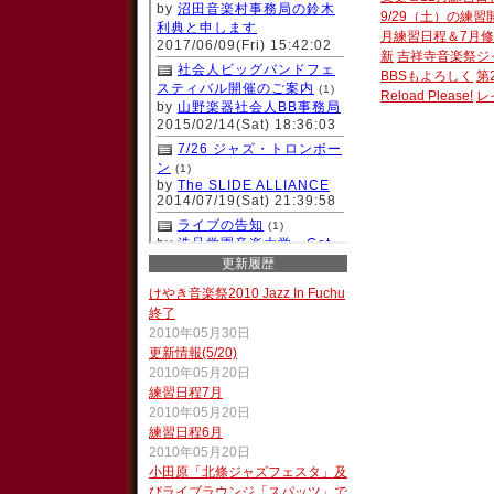
9/29（土）の練
月練習日程＆7月
新
吉祥寺音楽祭ジ
BBSもよろしく
第
Reload Please!
レ
更新履歴
けやき音楽祭2010 Jazz In Fuchu
終了
2010年05月30日
更新情報(5/20)
2010年05月20日
練習日程7月
2010年05月20日
練習日程6月
2010年05月20日
小田原「北條ジャズフェスタ」及
びライブラウンジ「スパッツ」で