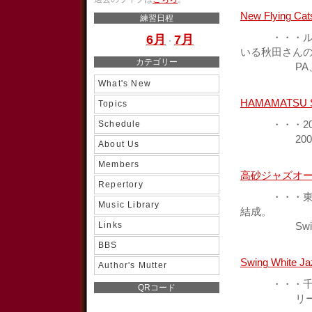
New Flying Cat
練習日程
・・・ルフォ
6月
7月
・
いる秋田さん
カテゴリー
PA、楽器
What's New
HAMAMATSU 
Topics
Schedule
・・・200
2007多
About Us
Members
高砂ジャズオ
Repertory
・・・東京都
Music Library
結成。
Links
Swing 
BBS
Swing White Ja
Author's Mutter
・・・千葉県
QRコード
リーダーの