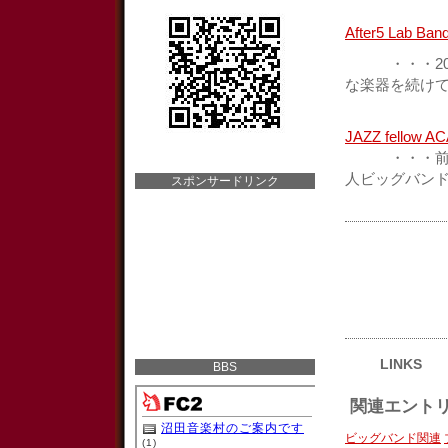
After5 Lab Ban
・・・200
な楽器を続け
JAZZ fell
・・・前身の「T
人ビッグバン
スポンサードリンク
LINKS
BBS
関連エント
ビッグバンド関連