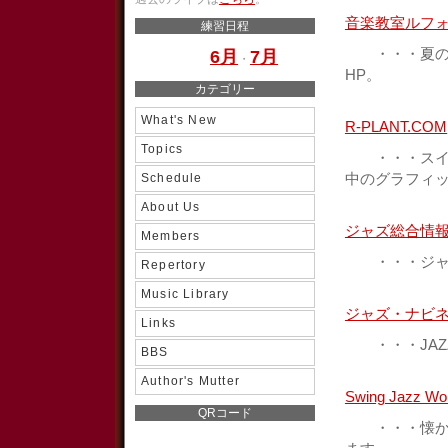
音楽教室ルフ
練習日程
・・・夏の合
6月
7月
・
HP。
カテゴリー
What's New
R-PLANT.COM
Topics
・・・スイン
Schedule
中のグラフィッ
About Us
ジャズ総合情
Members
・・・ジャズ 総
Repertory
Music Library
ジャズ・ナビ
Links
・・・JAZ
BBS
Author's Mutter
Swing Jazz Wo
QRコード
・・・懐かし